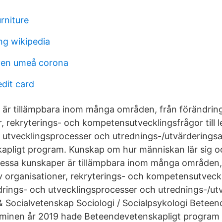
rniture
ing wikipedia
ven umeå corona
dit card
är tillämpbara inom många områden, från förändring
r, rekryterings- och kompetensutvecklingsfrågor till 
 utvecklingsprocesser och utrednings-/utvärderingsa
pligt program. Kunskap om hur människan lär sig o
Dessa kunskaper är tillämpbara inom många områden,
v organisationer, rekryterings- och kompetensutveckli
drings- och utvecklingsprocesser och utrednings-/ut
Socialvetenskap Sociologi / Socialpsykologi Beteen
minen år 2019 hade Beteendevetenskapligt program 