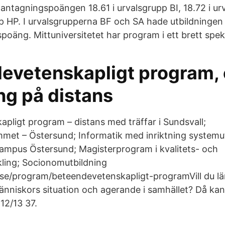
 antagningspoängen 18.61 i urvalsgrupp BI, 18.72 i ur
pp HP. I urvalsgrupperna BF och SA hade utbildningen
poäng. Mittuniversitetet har program i ett brett spek
evetenskapligt program,
ng på distans
pligt program – distans med träffar i Sundsvall;
et – Östersund; Informatik med inriktning systemu
 campus Östersund; Magisterprogram i kvalitets- och
ling; Socionomutbildning
se/program/beteendevetenskapligt-programVill du lär
nniskors situation och agerande i samhället? Då kan
 12/13 37.