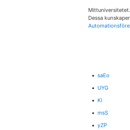
Mittuniversitete
Dessa kunskaper
Automationsföre
saEo
UYG
Kl
msS
yZP