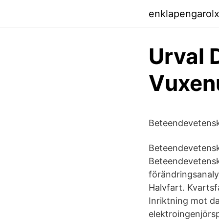
enklapengarolx
Urval 
Vuxenu
Beteendevetenska
Beteendevetensk
Beteendevetensk
förändringsanaly
Halvfart. Kvarts
Inriktning mot d
elektroingenjörs