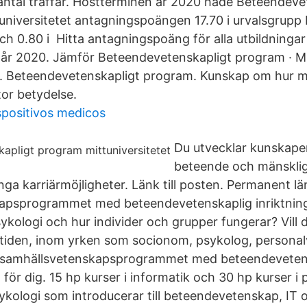
antal träffar. Höstterminen år 2020 hade Beteendeve
niversitetet antagningspoängen 17.70 i urvalsgrupp BI
ch 0.80 i Hitta antagningspoäng för alla utbildningar
t år 2020. Jämför Beteendevetenskapligt program · Mit
80. Beteendevetenskapligt program. Kunskap om hur m
tor betydelse.
spositivos medicos
Du utvecklar kunskape
beteende och mänsklig
nga karriärmöjligheter. Länk till posten. Permanent lä
apsprogrammet med beteendevetenskaplig inriktning
sykologi och hur individer och grupper fungerar? Vill
tiden, inom yrken som socionom, psykolog, personalv
 är samhällsvetenskapsprogrammet med beteendeveten
al för dig. 15 hp kurser i informatik och 30 hp kurser i
ykologi som introducerar till beteendevetenskap, IT oc