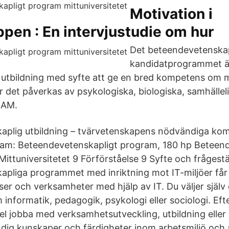
Motivation i
pen : En intervjustudie om hur
Det beteendevetenska
kandidatprogrammet är
 utbildning med syfte att ge en bred kompetens om 
 det påverkas av psykologiska, biologiska, samhällel
RAM.
aplig utbildning – tvärvetenskapens nödvändiga kom
ram: Beteendevetenskapligt program, 180 hp Beteen
ittuniversitetet 9 Förförståelse 9 Syfte och frågestä
pliga programmet med inriktning mot IT-miljöer får 
ser och verksamheter med hjälp av IT. Du väljer själv 
 informatik, pedagogik, psykologi eller sociologi. Eft
el jobba med verksamhetsutveckling, utbildning eller 
 dig kunskaper och färdigheter inom arbetsmiljö och 