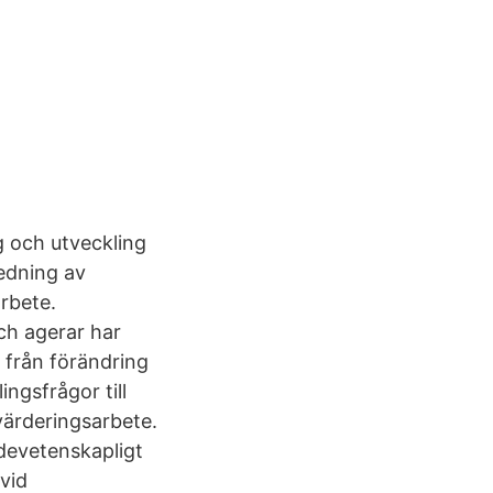
 och utveckling
ledning av
rbete.
ch agerar har
 från förändring
ngsfrågor till
värderingsarbete.
devetenskapligt
vid