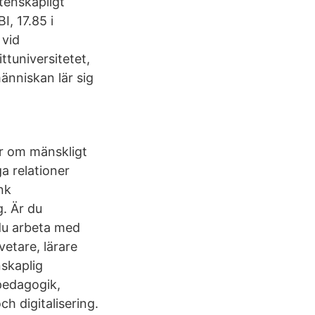
tenskapligt
, 17.85 i
 vid
tuniversitetet,
änniskan lär sig
r om mänskligt
a relationer
nk
. Är du
 du arbeta med
etare, lärare
skaplig
 pedagogik,
h digitalisering.