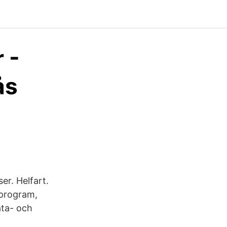
 -
ås
er. Helfart.
 program,
ata- och