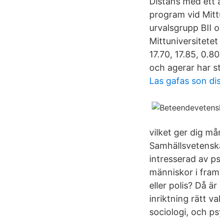
Distans med ett 
program vid Mittu
urvalsgrupp BII o
Mittuniversitete
17.70, 17.85, 0.
och agerar har s
Las gafas son di
vilket ger dig må
Samhällsvetensk
intresserad av p
människor i fram
eller polis? Då
inriktning rätt v
sociologi, och ps