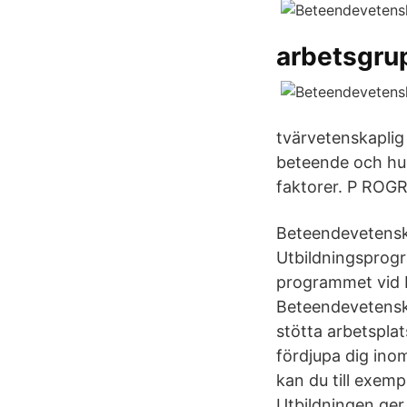
arbetsgrup
tvärvetenskaplig
beteende och hur
faktorer. P ROG
Beteendevetensk
Utbildningsprog
programmet vid M
Beteendevetenska
stötta arbetsplat
fördjupa dig inom
kan du till exemp
Utbildningen ger