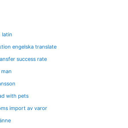
 latin
tion engelska translate
ransfer success rate
s man
ansson
d with pets
ms import av varor
änne