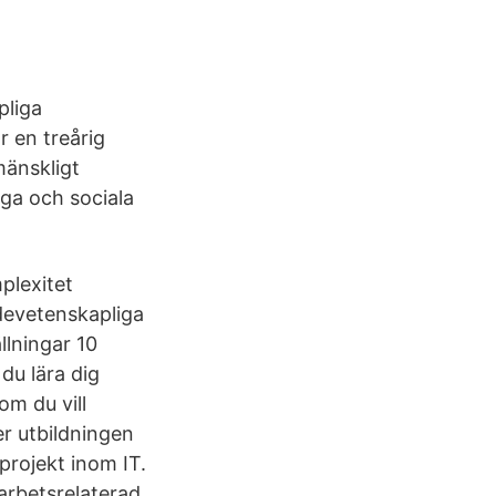
pliga
 en treårig
mänskligt
iga och sociala
plexitet
devetenskapliga
llningar 10
du lära dig
om du vill
er utbildningen
projekt inom IT.
arbetsrelaterad