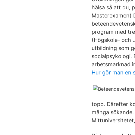
hälsa så att du, 
Masterexamen) Di
beteendevetenska
program med tre 
(Högskole- och …
utbildning som g
socialpsykologi.
arbetsmarknad in
Hur gör man en sa
topp. Därefter 
många sökande. 
Mittuniversitetet