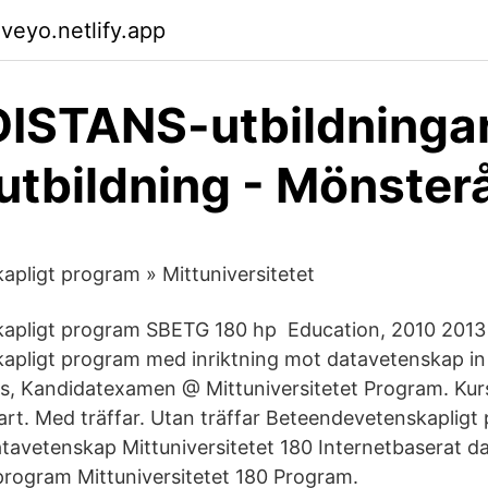
veyo.netlify.app
DISTANS-utbildningar
tbildning - Mönster
pligt program » Mittuniversitetet
apligt program SBETG 180 hp Education, 2010 2013
apligt program med inriktning mot datavetenskap in
s, Kandidatexamen @ Mittuniversitetet Program. Kurs
fart. Med träffar. Utan träffar Beteendevetenskapligt
atavetenskap Mittuniversitetet 180 Internetbaserat d
program Mittuniversitetet 180 Program.