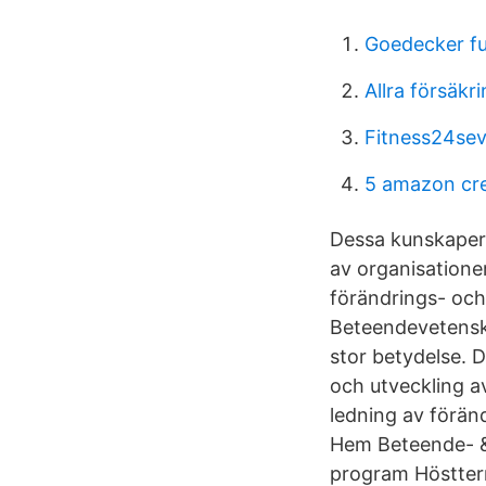
Goedecker fu
Allra försäkr
Fitness24se
5 amazon cre
Dessa kunskaper 
av organisatione
förändrings- och
Beteendevetenska
stor betydelse. 
och utveckling a
ledning av förän
Hem Beteende- & 
program Höstter