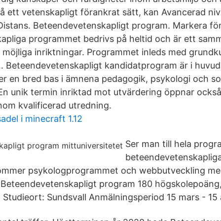
på ett vetenskapligt förankrat sätt, kan Avancerad ni
stans. Beteendevetenskapligt program. Markera för 
pliga programmet bedrivs på heltid och är ett sam
möjliga inriktningar. Programmet inleds med grundku
 Beteendevetenskapligt kandidatprogram är i huvuds
er en bred bas i ämnena pedagogik, psykologi och so
 En unik termin inriktad mot utvärdering öppnar också
om kvalificerad utredning.
del i minecraft 1.12
Ser man till hela progr
beteendevetenskaplig
kommer psykologprogrammet och webbutveckling med
Beteendevetenskapligt program 180 högskolepoäng
, Studieort: Sundsvall Anmälningsperiod 15 mars - 15