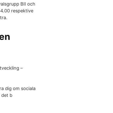
valsgrupp BII och
 4.00 respektive
tra.
 en
tveckling –
a dig om sociala
 det b