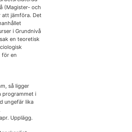
vå (Magister- och
att jämföra. Det
manhållet
rser i Grundnivå
ak en teoretisk
ciologisk
 för en
am, så ligger
a programmet i
 ungefär lika
,
 apr. Upplägg.