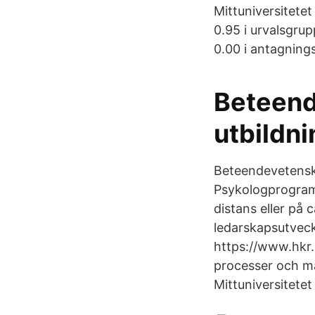
Mittuniversitetet
0.95 i urvalsgru
0.00 i antagnings
Beteend
utbildni
Beteendevetenska
Psykologprogramm
distans eller på
ledarskapsutveck
https://www.hkr.
processer och mä
Mittuniversitetet