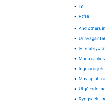
im
RtfHi
And others in
Urinvägsinfek
Ivf embryo t
Mona sahlin
Ingmarie joh
Moving abroa
Utgående mo
Ryggsäck sp